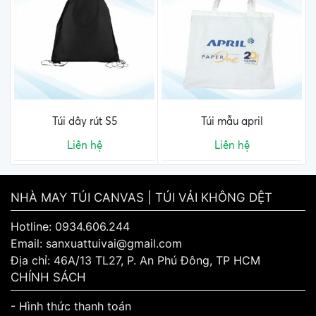
Túi dây rút S5
Túi mẫu april
Liên hệ
Liên hệ
NHÀ MAY TÚI CANVAS | TÚI VẢI KHÔNG DỆT
Hotline: 0934.606.244
Email: sanxuattuivai@gmail.com
Địa chỉ: 46A/13 TL27, P. An Phú Đông, TP HCM
CHÍNH SÁCH
- Hình thức thanh toán