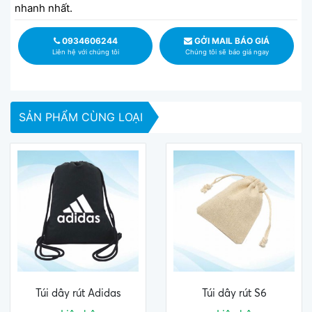
nhanh nhất.
0934606244
GỞI MAIL BÁO GIÁ
Liên hệ với chúng tôi
Chúng tôi sẽ báo giá ngay
SẢN PHẨM CÙNG LOẠI
Túi dây rút Adidas
Túi dây rút S6