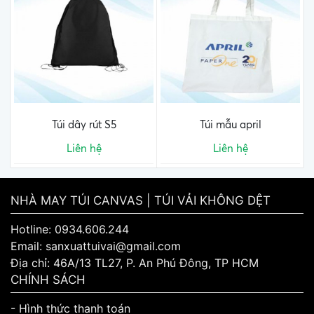
Túi dây rút S5
Túi mẫu april
Liên hệ
Liên hệ
NHÀ MAY TÚI CANVAS | TÚI VẢI KHÔNG DỆT
Hotline: 0934.606.244
Email: sanxuattuivai@gmail.com
Địa chỉ: 46A/13 TL27, P. An Phú Đông, TP HCM
CHÍNH SÁCH
- Hình thức thanh toán