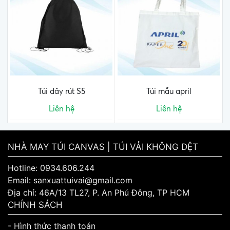
Túi dây rút S5
Túi mẫu april
Liên hệ
Liên hệ
NHÀ MAY TÚI CANVAS | TÚI VẢI KHÔNG DỆT
Hotline: 0934.606.244
Email: sanxuattuivai@gmail.com
Địa chỉ: 46A/13 TL27, P. An Phú Đông, TP HCM
CHÍNH SÁCH
- Hình thức thanh toán