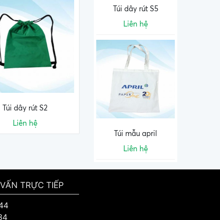
Túi dây rút S5
Liên hệ
Túi dây rút S2
Liên hệ
Túi mẫu april
Liên hệ
 VẤN TRỰC TIẾP
44
34