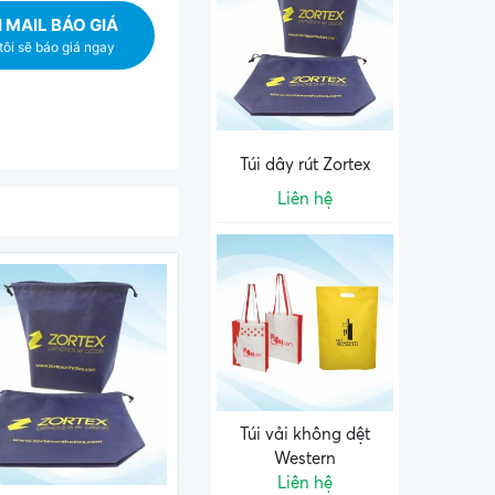
 MAIL BÁO GIÁ
ôi sẽ báo giá ngay
Túi dây rút Zortex
Liên hệ
Túi vải không dệt
Western
Liên hệ