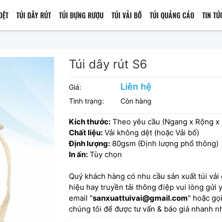
DỆT
TÚI DÂY RÚT
TÚI ĐỰNG RƯỢU
TÚI VẢI BỐ
TÚI QUẢNG CÁO
TIN TỨ
Túi dây rút S6
Liên hệ
Giá:
Tình trạng:
Còn hàng
Kích thước:
Theo yêu cầu (Ngang x Rộng x 
Chất liệu:
Vải không dệt (hoặc Vải bố)
Định lượng:
80gsm (Định lượng phổ thông)
In ấn:
Tùy chọn
Quý khách hàng có nhu cầu sản xuất túi vải
hiệu hay truyền tải thông điệp vui lòng gửi
email "
sanxuattuivai@gmail.com
" hoặc gọ
chúng tôi để được tư vấn & báo giá nhanh nh