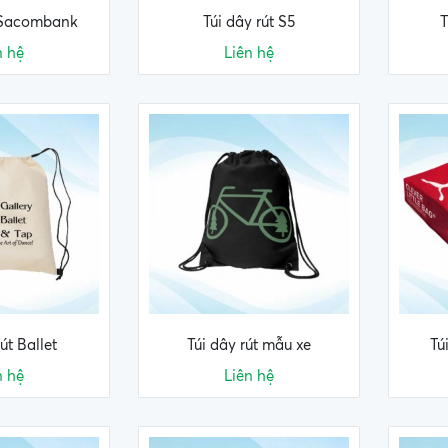
t Sacombank
Túi dây rút S5
T
n hệ
Liên hệ
út Ballet
Túi dây rút mẫu xe
Tú
n hệ
Liên hệ