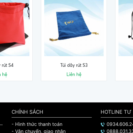
 rút S4
Túi dây rút S3
n hệ
Liên hệ
CHÍNH SÁCH
HOTLINE TƯ
- Hình thức thanh toán
0934.606.2
- Vận chuyển, giao nhận
0888.031.3