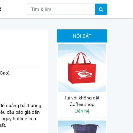
C
NỔI BẬT
Cao).
Túi vải không dệt
Coffee shop
 để quảng bá thương
Liên hệ
 yêu cầu báo giá đến
i ngay hotline của
ất.